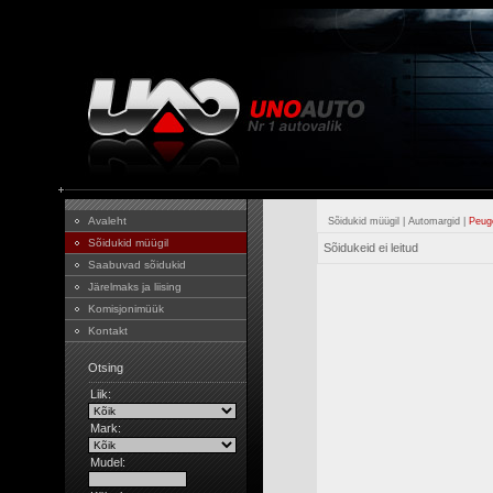
Avaleht
Sõidukid müügil
|
Automargid
|
Peug
Sõidukid müügil
Sõidukeid ei leitud
Saabuvad sõidukid
Järelmaks ja liising
Komisjonimüük
Kontakt
Otsing
Liik:
Mark:
Mudel: