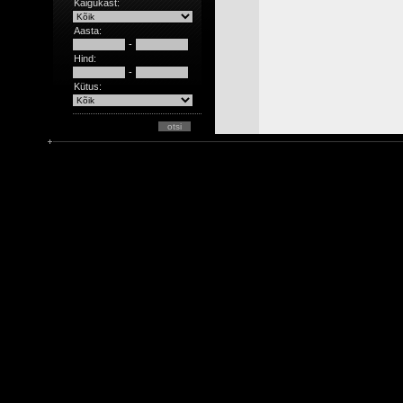
Käigukast:
Aasta:
-
Hind:
-
Kütus: