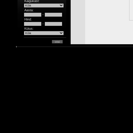
Käigukast:
Aasta:
-
Hind:
-
Kütus: