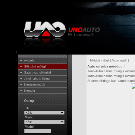
Avaleht
Sõidukid müügil
|
Automargid
|
|
Auto on juba müüdud !
Sõidukid müügil
Juno Autokeskus müügis olevad
Saabuvad sõidukid
Juno Autokeskus müügis olevad 
Järelmaks ja liising
Suurim piltidega kasutatud aut
Komisjonimüük
Kontakt
Otsing
Liik:
Mark:
Mudel: