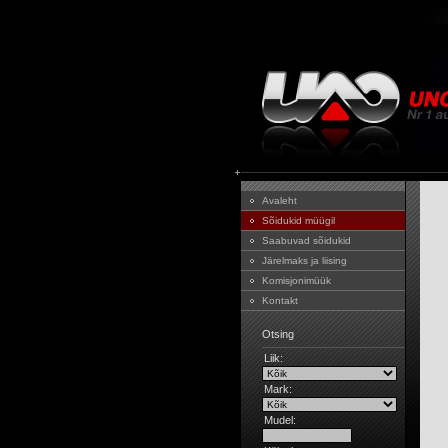
Avaleht
Sõidukid müügil
Saabuvad sõidukid
Järelmaks ja liising
Komisjonimüük
Kontakt
Otsing
Liik:
Mark:
Mudel: