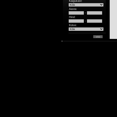
Käigukast:
Aasta:
-
Hind:
-
Kütus: