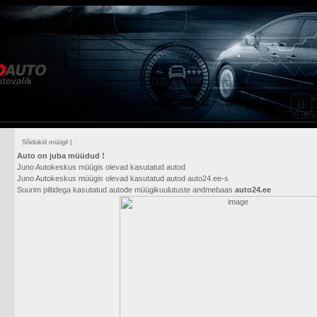
Sõidukid müügil
|
Auto on juba müüdud !
Juno Autokeskus müügis olevad kasutatud autod
Juno Autokeskus müügis olevad kasutatud autod auto24.ee-s
Suurim piltidega kasutatud autode müügikuulutuste andmebaas
auto24.ee