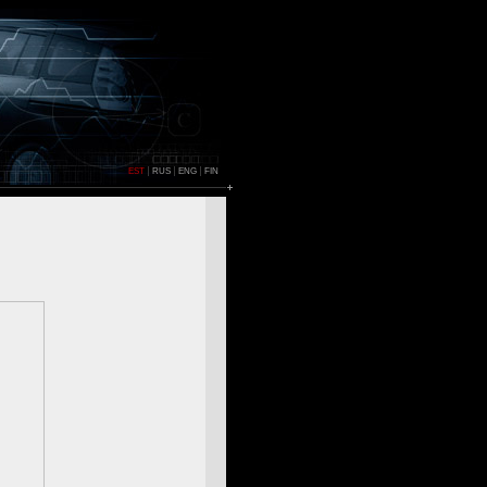
EST
RUS
ENG
FIN