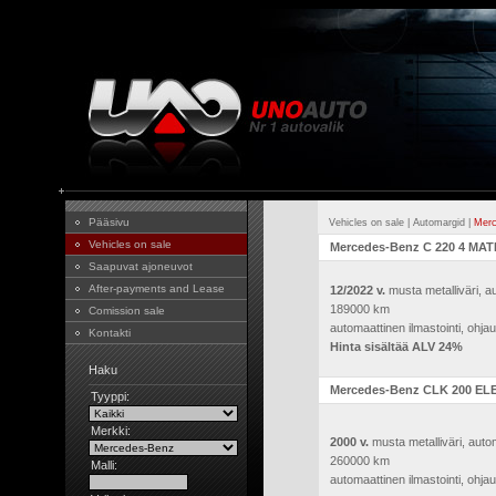
Pääsivu
Vehicles on sale
|
Automargid
|
Merc
Vehicles on sale
Mercedes-Benz C 220 4 MATI
Saapuvat ajoneuvot
After-payments and Lease
12/2022 v.
musta metalliväri, au
189000 km
Comission sale
automaattinen ilmastointi, ohja
Kontakti
Hinta sisältää ALV 24%
Haku
Mercedes-Benz CLK 200 EL
Tyyppi:
Merkki:
2000 v.
musta metalliväri, autom
260000 km
Malli:
automaattinen ilmastointi, ohja