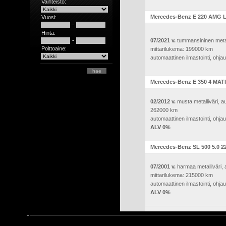
Vaihteisto:
Mercedes-Benz E 220 AMG L
Vuosi:
-
Hinta:
-
07/2021 v.
tummansininen metalli
Polttoaine:
mittarilukema: 199000 km
automaattinen ilmastointi, ohja
Mercedes-Benz E 350 4 MATI
02/2012 v.
musta metalliväri, au
262000 km
automaattinen ilmastointi, ohja
ALV 0%
Mercedes-Benz SL 500 5.0 2
07/2001 v.
harmaa metalliväri, a
mittarilukema: 215000 km
automaattinen ilmastointi, ohja
ALV 0%