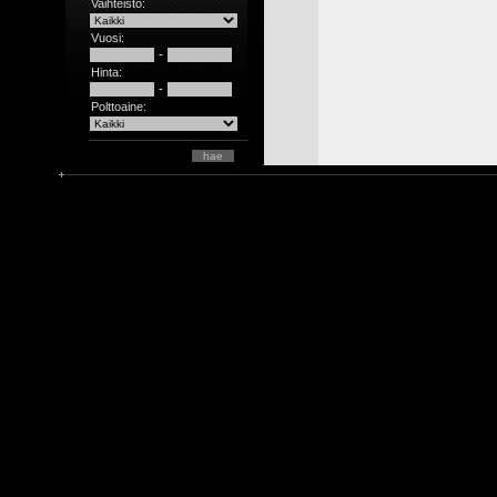
Vaihteisto:
Vuosi:
-
Hinta:
-
Polttoaine: