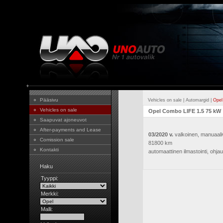
Pääsivu
Vehicles on sale
|
Automargid
|
Opel
Vehicles on sale
Opel Combo LIFE 1.5 75 kW
Saapuvat ajoneuvot
After-payments and Lease
03/2020 v.
valkoinen, manuaaliva
Comission sale
81800 km
Kontakti
automaattinen ilmastointi, ohja
Haku
Tyyppi:
Merkki:
Malli: