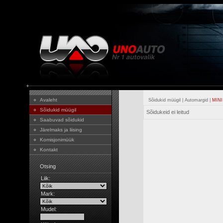
Avaleht
Sõidukid müügil
|
Automargid
|
MINI
Sõidukid müügil
Sõidukeid ei leitud
Saabuvad sõidukid
Järelmaks ja liising
Komisjonimüük
Kontakt
Otsing
Liik:
Mark:
Mudel: