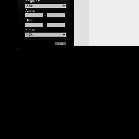
Käigukast:
Aasta:
-
Hind:
-
Kütus: