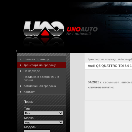
Главная страница
Транспорт на продажу
|
Automargid
Транспорт на продажу
Audi Q5 QUATTRO TDI 3.0 1
На подходе
Продажа в рассрочку и в
лизинг
04/2013 г.
серый мет., автома
Комисионная продажа
клима-автоматик...
Контакт
Поиск
Тип:
Марка:
Модель: