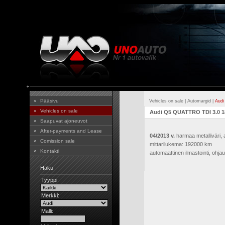
Pääsivu
Vehicles on sale
|
Automargid
|
Audi
Vehicles on sale
Audi Q5 QUATTRO TDI 3.0 1
Saapuvat ajoneuvot
After-payments and Lease
04/2013 v.
harmaa metalliväri, a
Comission sale
mittarilukema: 192000 km
Kontakti
automaattinen ilmastointi, ohja
Haku
Tyyppi:
Merkki:
Malli: