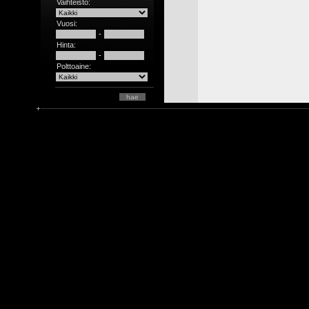
Vaihteisto:
Vuosi:
-
Hinta:
-
Polttoaine: