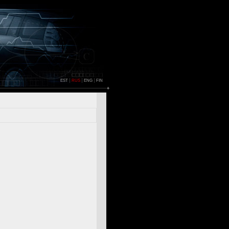
EST
RUS
ENG
FIN